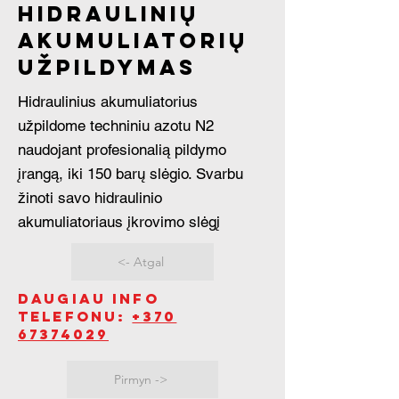
Hidraulinių
akumuliatorių
užpildymas
Hidraulinius akumuliatorius
užpildome techniniu azotu N2
naudojant profesionalią pildymo
įrangą, iki 150 barų slėgio. Svarbu
žinoti savo hidraulinio
akumuliatoriaus įkrovimo slėgį
<- Atgal
Daugiau info
telefonu:
+370
67374029
Pirmyn ->