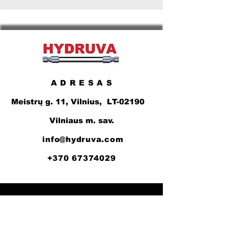
A D R E S A S
Meistrų g. 11, Vilnius, LT-02190
Vilniaus m. sav.
info@hydruva.com
+370 67374029
Darbo Laikas