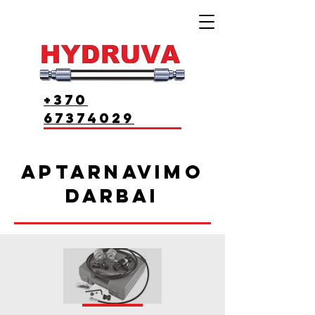
+370
67374029
Aptarnavimo
darbai