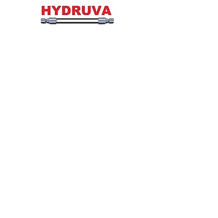
A D R E S A S
Meistrų g. 11, Vilnius, LT-02190
Vilniaus m. sav.
info@hydruva.com
+370 67374029
Darbo Laikas
Pr.-Kt. 07:00 - 17:30
Penktadienis 7:00 - 17:00