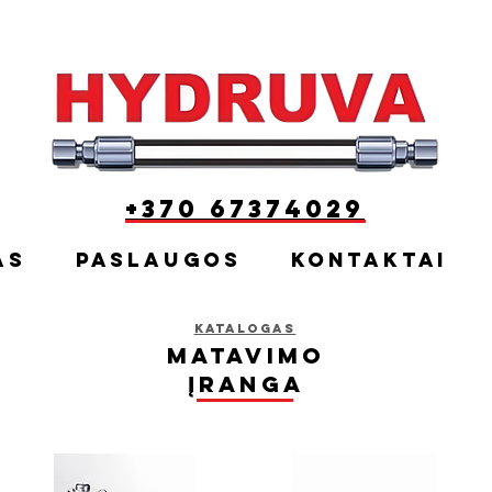
+370 67374029
as
Paslaugos
Kontaktai
Katalogas
Matavimo
įranga