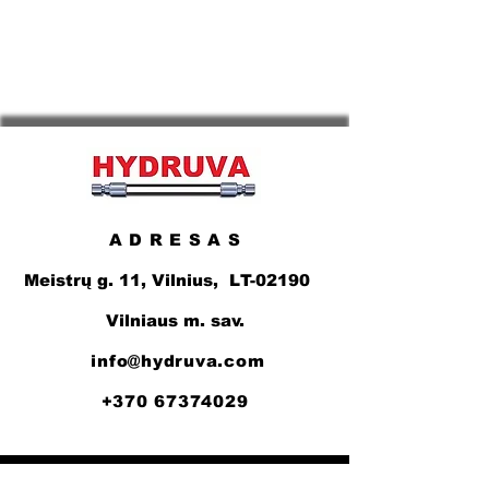
A D R E S A S
Meistrų g. 11, Vilnius, LT-02190
Vilniaus m. sav.
info@hydruva.com
+370 67374029