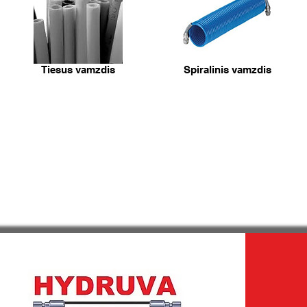
Tiesus vamzdis
Spiralinis vamzdis