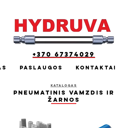
+370 67374029
as
Paslaugos
Kontaktai
Katalogas
Pneumatinis vamzdis ir
žarnos