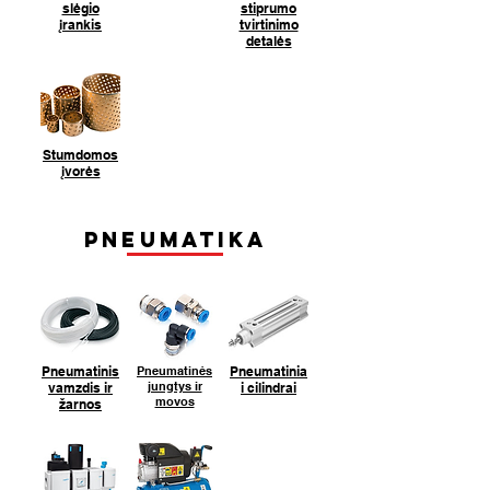
slėgio
stiprumo
įrankis
tvirtinimo
detalės
Stumdomos
įvorės
Pneumatika
Pneumatinis
Pneumatinės
Pneumatinia
jungtys ir
vamzdis ir
i cilindrai
movos
žarnos