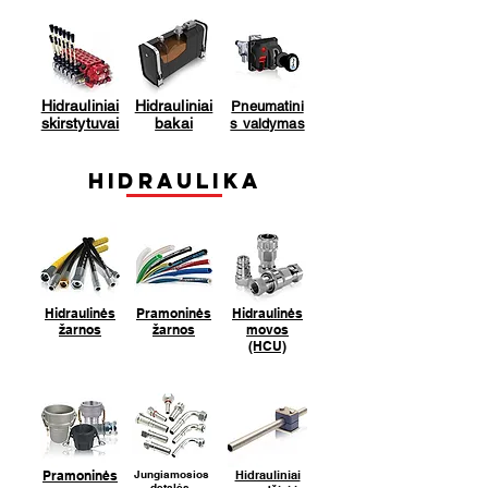
Hidrauliniai
Hidrauliniai
Pneumatini
skirstytuvai
bakai
s valdymas
Hidraulika
Hidraulinės
Pramoninės
Hidraulinės
žarnos
žarnos
movos
(HCU)
Pramoninės
Jungiamosios
Hidrauliniai
detalės,