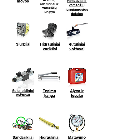
vamzdžiai ir
movos
adapteriai ir
vamzdžių
vamzdžių
jungiamosios
jungtys
detalės
Siurbliai
Hidrauliniai
Rutuliniai
varikliai
vožtuvai
Solenoidiniai
Tepimo
Alyva ir
vožtuvai
įranga
tepalai
Sandarikliai
Hidrauliniai
Matavimo