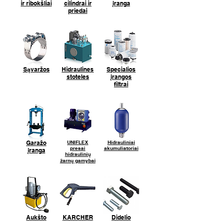
ir ribokšliai
cilindrai ir
įranga
priedai
Sąvaržos
Hidraulines
Specialios
stoteles
įrangos
filtrai
Garažo
UNIFLEX
Hidrauliniai
presai
akumuliatoriai
įranga
hidraulinių
žarnų gamybai
Aukšto
KARCHER
Didelio