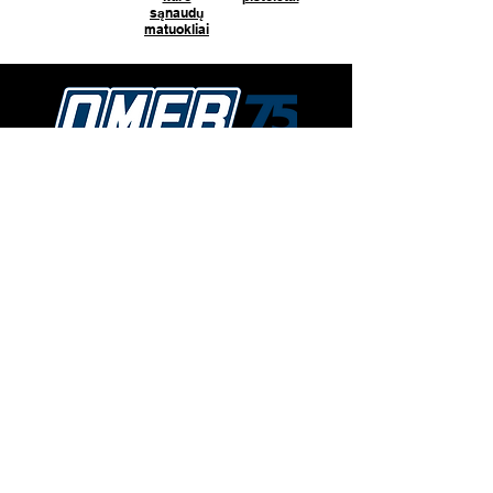
sąnaudų
matuokliai