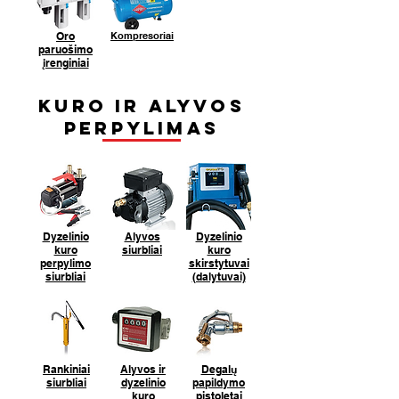
Oro
Kompresoriai
paruošimo
įrenginiai
Kuro ir alyvos
perpylimas
Dyzelinio
Alyvos
Dyzelinio
kuro
siurbliai
kuro
perpylimo
skirstytuvai
siurbliai
(dalytuvai)
Rankiniai
Alyvos ir
Degalų
siurbliai
dyzelinio
papildymo
kuro
pistoletai